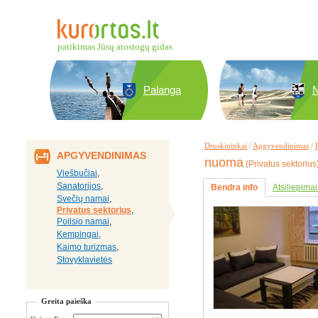
patikimas Jūsų atostogų gidas
Palanga
N
Druskininkai
/
Apgyvendinimas
/
APGYVENDINIMAS
nuoma
(Privatus sektorius
Viešbučiai
,
Sanatorijos
,
Bendra info
Atsiliepimai
Svečių namai
,
Privatus sektorius
,
Poilsio namai
,
Kempingai
,
Kaimo turizmas
,
Stovyklavietės
Greita paieška