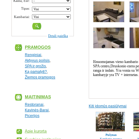
Kaina, Eur:
Tipas:
Kambariai:
Detali paieška
PRAMOGOS
Renginiai
,
Aktyvus poilsis
,
Išnuomojamas vieno kambario b
SPA ir grožis
,
SPA centro,Druskonio ezera pes
ranga ir indais. Yra vonia su W
Ką pamatyti?
,
kambaryje yra TV + internetas. 
Žiemos pramogos
MAITINIMAS
Restoranai
,
Kiti įdomūs pasiūlymai
Kavinės-Barai
,
Picerijos
Apie kurortą
Pušynas
Kambarių nuoma:
K