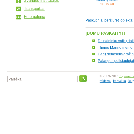
Svarbios institucijos
43 - 86 Eur
Transportas
Foto galerija
Paskutiniai peržiūrėti objektai
ĮDOMU PASKAITYTI
Druskininkų vaikų dail
Thomo Manno memoria
Garų debesėlis gražin
Palangos poilsiautoja
© 2009-2013
Esperonus
reklama
kontaktai
kai