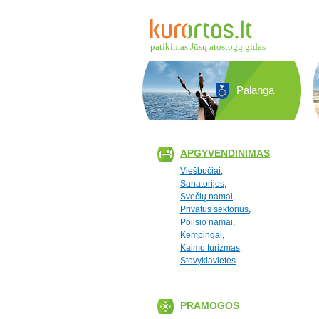
patikimas Jūsų atostogų gidas
Palanga
APGYVENDINIMAS
Viešbučiai
,
Sanatorijos
,
Svečių namai
,
Privatus sektorius
,
Poilsio namai
,
Kempingai
,
Kaimo turizmas
,
Stovyklavietės
PRAMOGOS