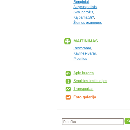
Renginiai
,
Aktyvus poilsis
,
SPA ir grožis
,
Ką pamatyti?
,
Žiemos pramogos
MAITINIMAS
Restoranai
,
Kavinės-Barai
,
Picerijos
Apie kurortą
Svarbios institucijos
Transportas
Foto galerija