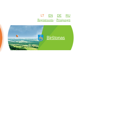
LT
EN
DE
RU
Registruotis
Prisijungti
Birštonas