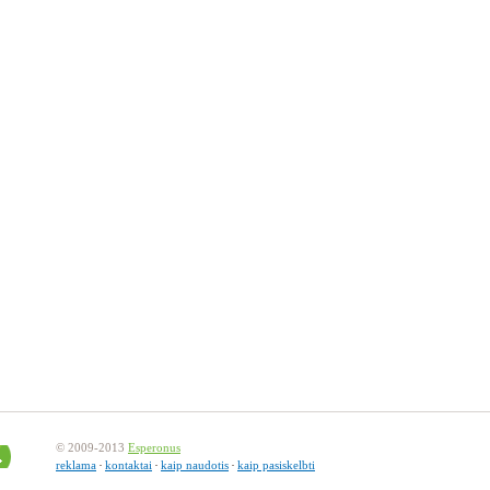
© 2009-2013
Esperonus
reklama
kontaktai
kaip naudotis
kaip pasiskelbti