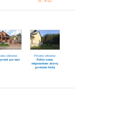
28 - 78 Eur
vatus sektorius
Privatus sektorius
gyvenk pas mus
Poilsis name,
mėgstantiems aktyvų
gyvenimo būdą