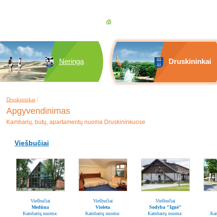
Neringa
Druskininkai
Druskininkai
/
Apgyvendinimas
Kambarių, butų, apartamentų nuoma Druskininkuose
Viešbučiai
Viešbučiai
Viešbučiai
Viešbučiai
Medūna
Violeta
Sodyba "Ignė"
Kambarių nuoma:
Kambarių nuoma:
Kambarių nuoma:
Ka