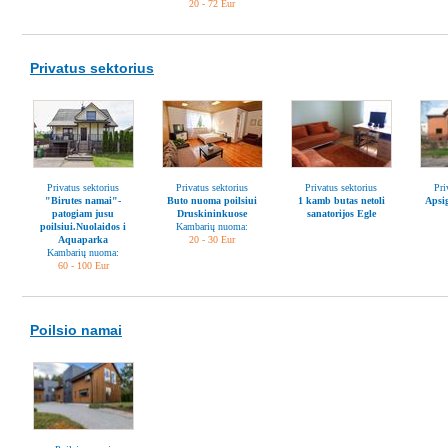
20 - 72 Eur
Privatus sektorius
Privatus sektorius
Privatus sektorius
Privatus sektorius
Pri
"Birutes namai"-
Buto nuoma poilsiui
1 kamb butas netoli
Apsi
patogiam jusu
Druskininkuose
sanatorijos Egle
poilsiui.Nuolaidos i
Kambarių nuoma:
Aquaparka
20 - 30 Eur
Kambarių nuoma:
60 - 100 Eur
Poilsio namai