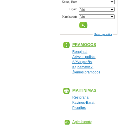
Kaina, Eur:
Tipas:
Kambariai:
Detali paieška
PRAMOGOS
Renginiai
,
Aktyvus poilsis
,
SPA ir grožis
,
Ką pamatyti?
,
Žiemos pramogos
MAITINIMAS
Restoranai
,
Kavinės-Barai
,
Picerijos
Apie kurortą