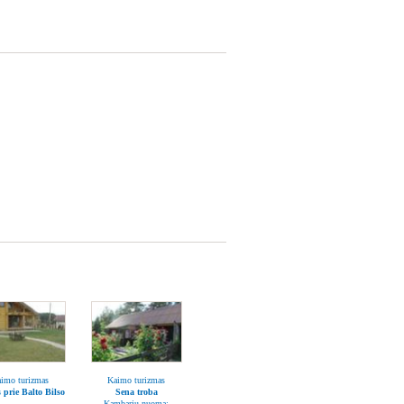
imo turizmas
Kaimo turizmas
s prie Balto Bilso
Sena troba
Kambarių nuoma: