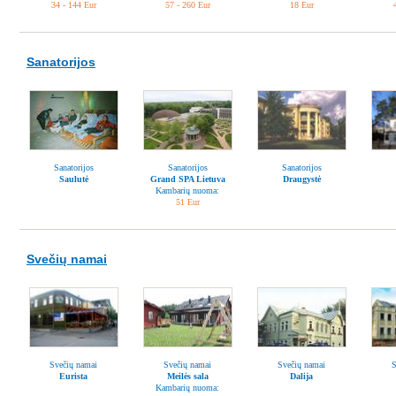
34 - 144 Eur
57 - 260 Eur
18 Eur
Sanatorijos
Sanatorijos
Sanatorijos
Sanatorijos
Saulutė
Grand SPA Lietuva
Draugystė
Kambarių nuoma:
51 Eur
Svečių namai
Svečių namai
Svečių namai
Svečių namai
S
Eurista
Meilės sala
Dalija
Kambarių nuoma: