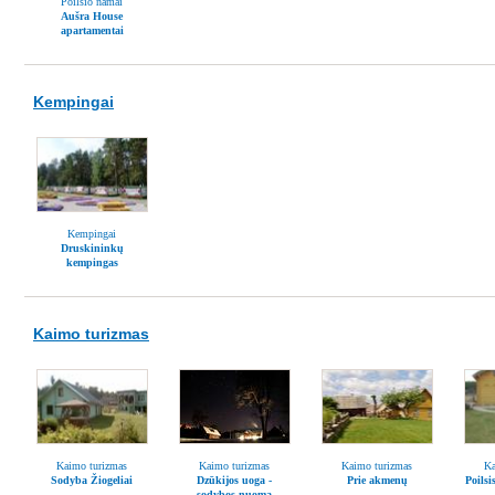
Poilsio namai
Aušra House
apartamentai
Kempingai
Kempingai
Druskininkų
kempingas
Kaimo turizmas
Kaimo turizmas
Kaimo turizmas
Kaimo turizmas
Ka
Sodyba Žiogeliai
Dzūkijos uoga -
Prie akmenų
Poilsi
sodybos nuoma