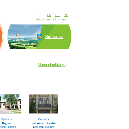
LT
EN
DE
RU
Registruotis
Prisijungti
Birštonas
Mano objektai (
0
)
Viešbučiai
Viešbučiai
Regina
Best Western Central
mbarių nuoma:
Kambarių nuoma: