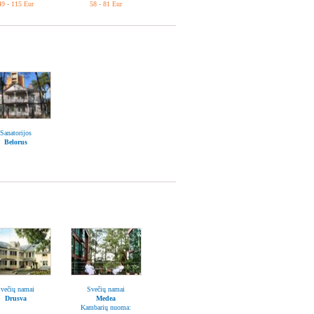
49 - 115 Eur
58 - 81 Eur
Sanatorijos
Belorus
večių namai
Svečių namai
Drusva
Medea
Kambarių nuoma: