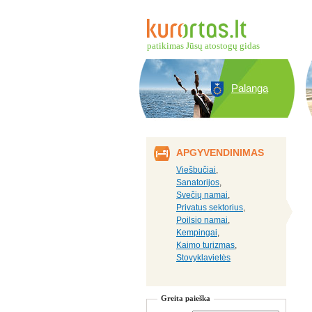
patikimas Jūsų atostogų gidas
Palanga
APGYVENDINIMAS
Viešbučiai
,
Sanatorijos
,
Svečių namai
,
Privatus sektorius
,
Poilsio namai
,
Kempingai
,
Kaimo turizmas
,
Stovyklavietės
Greita paieška