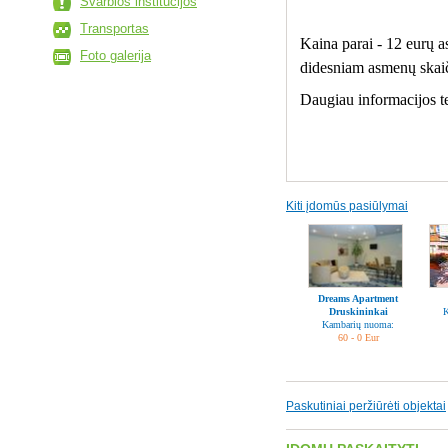
Svarbios institucijos
Transportas
Kaina parai - 12 eurų a
Foto galerija
didesniam asmenų skaič
Daugiau informacijos 
Kiti įdomūs pasiūlymai
Dreams Apartment
Druskininkai
K
Kambarių nuoma:
60 - 0 Eur
Paskutiniai peržiūrėti objektai