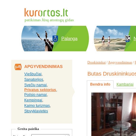
patikimas Jūsų atostogų gidas
Palanga
N
Druskininkai
/
Apgyvendinimas
/
APGYVENDINIMAS
Butas Druskininkuos
Viešbučiai
,
Sanatorijos
,
Bendra info
Kambariai
Svečių namai
,
Privatus sektorius
,
Poilsio namai
,
Kempingai
,
Kaimo turizmas
,
Stovyklavietės
Greita paieška