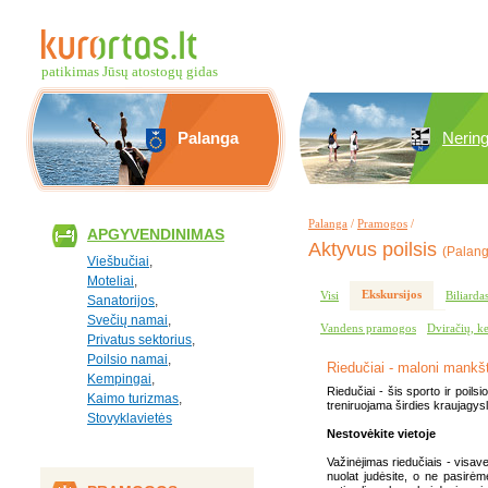
patikimas Jūsų atostogų gidas
Palanga
Nerin
Palanga
/
Pramogos
/
APGYVENDINIMAS
Aktyvus poilsis
(Palang
Viešbučiai
,
Moteliai
,
Ekskursijos
Visi
Biliarda
Sanatorijos
,
Svečių namai
,
Vandens pramogos
Dviračių, k
Privatus sektorius
,
Poilsio namai
,
Riedučiai - maloni mankš
Kempingai
,
Riedučiai - šis sporto ir poils
Kaimo turizmas
,
treniruojama širdies kraujagysl
Stovyklavietės
Nestovėkite vietoje
Važinėjimas riedučiais - visav
nuolat judėsite, o ne pasirėm