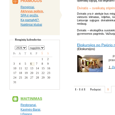
PRAMOGOS
optimalią sąlygą, kai deginami r
Renginiai
,
Dviratis – sveikatą stipri
Aktyvus poilsis
,
Dviratis yra ir ateityje bus m
SPA ir grožis
,
vietovės klimatas, reljefas, 
Ką pamatyti?
,
Lietuvoje sąlygos dviratininka
nedaug.
Naktiniai klubai
Dviratis – ekologiška susisieki
gyvensenos pagrindu. Važiuojant 
Renginių kalendorius
Ekskursijos po Pajūrio 
(Ekskursijos)
Pr
A
T
K
P
Š
S
Pajū
1
2
prav
3
4
5
6
7
8
9
1.
D
10
11
12
13
14
15
16
17
18
19
20
21
22
23
24
25
26
27
28
29
30
31
1 - 1
iš
1
Puslapiai:
1
MAITINIMAS
Restoranai
,
Kavinės-Barai
,
Užeigos
,