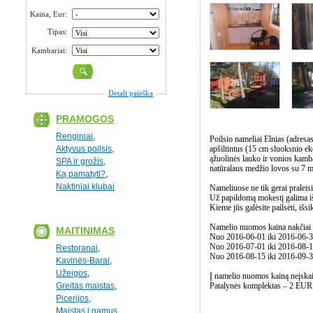
Kaina, Eur:
Tipas:
Kambariai:
Detali paieška
PRAMOGOS
Renginiai
,
Poilsio nameliai Elnias (adresas
Aktyvus poilsis
,
apšiltintus (15 cm sluoksnio eko
ąžuolinės lauko ir vonios kambar
SPA ir grožis
,
natūralaus medžio lovos su 7 mi
Ką pamatyti?
,
Naktiniai klubai
Nameliuose ne tik gerai praleisi
Už papildomą mokestį galima išs
Kieme jūs galėsite pailsėti, išs
Namelio nuomos kaina nakčiai (
MAITINIMAS
Nuo 2016-06-01 iki 2016-06-
Nuo 2016-07-01 iki 2016-08-
Restoranai
,
Nuo 2016-08-15 iki 2016-09-
Kavinės-Barai
,
Užeigos
,
Į namelio nuomos kainą neįskai
Greitas maistas
,
Patalynės komplektas – 2 EUR (
Picerijos
,
Maistas į namus