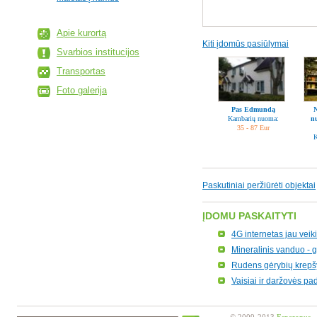
Apie kurortą
Kiti įdomūs pasiūlymai
Svarbios institucijos
Transportas
Foto galerija
Pas Edmundą
N
Kambarių nuoma:
n
35 - 87 Eur
K
Paskutiniai peržiūrėti objektai
ĮDOMU PASKAITYTI
4G internetas jau veik
Mineralinis vanduo -
Rudens gėrybių krepšy
Vaisiai ir daržovės pa