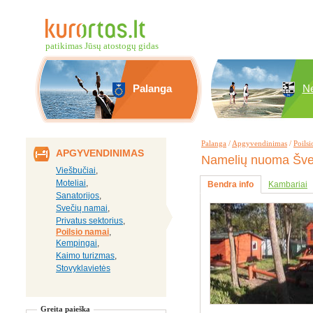
patikimas Jūsų atostogų gidas
Palanga
Ne
Palanga
/
Apgyvendinimas
/
Poils
APGYVENDINIMAS
Namelių nuoma Šve
Viešbučiai
,
Moteliai
,
Bendra info
Kambariai
Sanatorijos
,
Svečių namai
,
Privatus sektorius
,
Poilsio namai
,
Kempingai
,
Kaimo turizmas
,
Stovyklavietės
Greita paieška