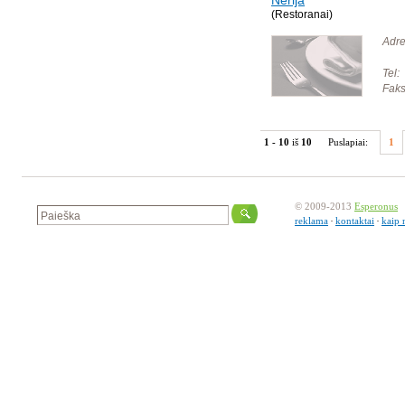
Nerija
(Restoranai)
Adre
Tel:
Faks
1 - 10
iš
10
Puslapiai:
1
© 2009-2013
Esperonus
reklama
kontaktai
kaip 