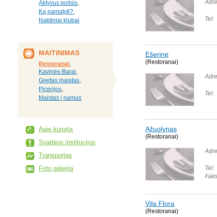
Adre
Aktyvus poilsis
,
Ką pamatyti?
,
Tel:
Naktiniai klubai
MAITINIMAS
Ešerinė
(Restoranai)
Restoranai
,
Kavinės-Barai
,
Adre
Greitas maistas
,
Picerijos
,
Tel:
Maistas į namus
Ąžuolynas
Apie kurortą
(Restoranai)
Svarbios institucijos
Adre
Transportas
Foto galerija
Tel:
Faks
Vila Flora
(Restoranai)