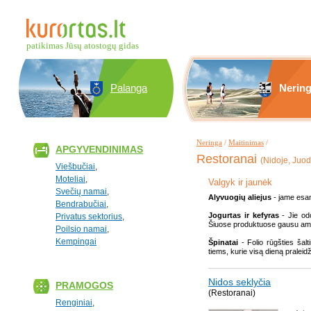
patikimas Jūsų atostogų gidas
Palanga
Nerin
Neringa
/
Maitinimas
/
APGYVENDINIMAS
Restoranai
(Nidoje, Juod
Viešbučiai
,
Moteliai
,
Valgyk ir jaunėk
Svečių namai
,
Alyvuogių aliejus
- jame esan
Bendrabučiai
,
Jogurtas ir kefyras
- Jie odo
Privatus sektorius
,
Šiuose produktuose gausu amino
Poilsio namai
,
Kempingai
Špinatai
- Folio rūgšties šal
tiems, kurie visą dieną praleidž
Nidos seklyčia
PRAMOGOS
(Restoranai)
Renginiai
,