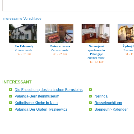
Interessante Vorschläge
Pas Edmundą
Butas su terasa
Nuomojami
Žydroji 
Zimmer miete:
Zimmer miete:
apartamentai
Zimmer 
35 - 87 Eur
43 - 72 Eur
Palangoje
34 - 11
Zimmer miete:
43 - 57 Eur
INTERESSANT
Die Entstehung des baltischen Bernsteins
Palanga-Bernsteinmuseum
Neringa
Katholische Kirche in Nida
Rosseleuchtturm
Palanga Der Grafen Tyszkiewicz
Sonneuhr- Kalender