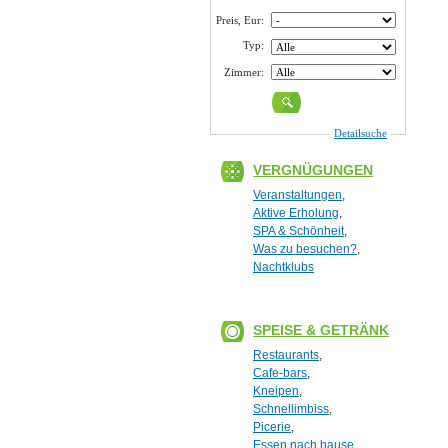
Preis, Eur:
Typ:
Zimmer:
Detailsuche
VERGNÜGUNGEN
Veranstaltungen
,
Aktive Erholung
,
SPA & Schönheit
,
Was zu besuchen?
,
Nachtklubs
SPEISE & GETRÄNK
Restaurants
,
Cafe-bars
,
Kneipen
,
Schnellimbiss
,
Picerie
,
Essen nach hause