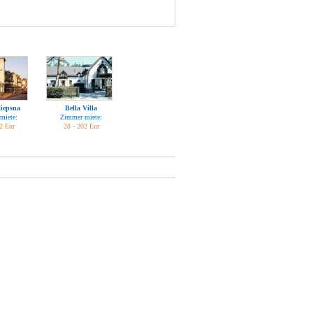
liepsna
Bella Villa
miete:
Zimmer miete:
2 Eur
28 - 202 Eur