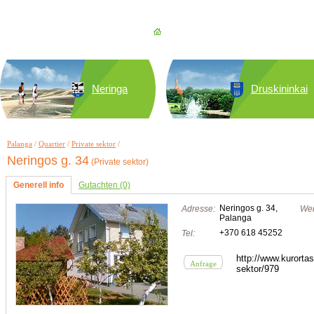
Neringa
Druskininkai
Palanga
/
Quartier
/
Private sektor
/
Neringos g. 34
(Private sektor)
Generell info
Gutachten (0)
Neringos g. 34,
Adresse:
Wer
Palanga
+370 618 45252
Tel:
http://www.kurortas
Anfrage
sektor/979