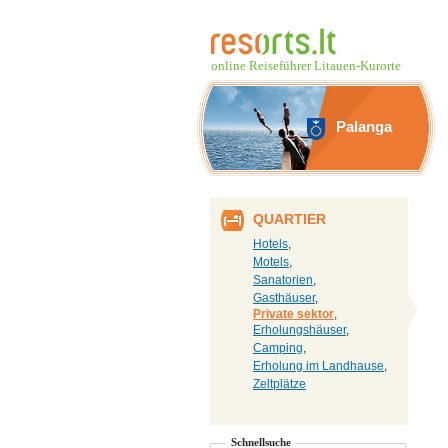
online Reiseführer Litauen-Kurorte
Palanga
QUARTIER
Hotels
,
Motels
,
Sanatorien
,
Gasthäuser
,
Private sektor
,
Erholungshäuser
,
Camping
,
Erholung im Landhause
,
Zeltplätze
Schnellsuche