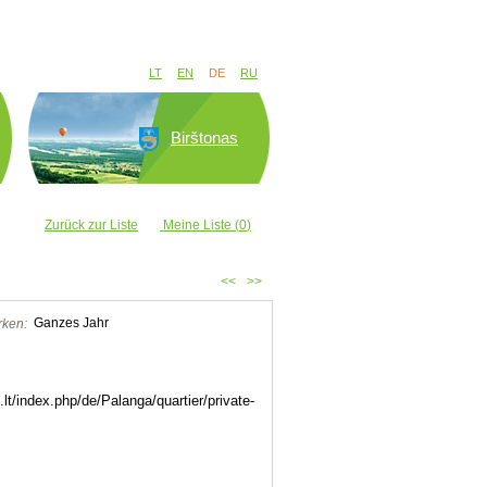
LT
EN
DE
RU
Birštonas
Zurück zur Liste
Meine Liste (
0
)
<<
>>
Ganzes Jahr
ken:
.lt/index.php/de/Palanga/quartier/private-