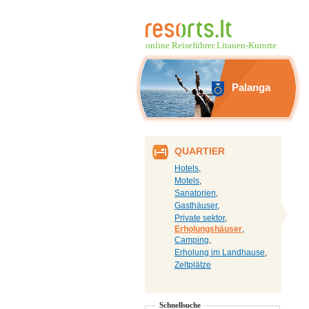
online Reiseführer Litauen-Kurorte
Palanga
QUARTIER
Hotels
,
Motels
,
Sanatorien
,
Gasthäuser
,
Private sektor
,
Erholungshäuser
,
Camping
,
Erholung im Landhause
,
Zeltplätze
Schnellsuche