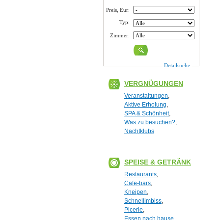
Preis, Eur:
Typ:
Zimmer:
Detailsuche
VERGNÜGUNGEN
Veranstaltungen
,
Aktive Erholung
,
SPA & Schönheit
,
Was zu besuchen?
,
Nachtklubs
SPEISE & GETRÄNK
Restaurants
,
Cafe-bars
,
Kneipen
,
Schnellimbiss
,
Picerie
,
Essen nach hause