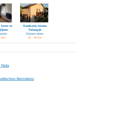
 butas su
Kambarių nuoma
įėjimu
Palangoje
miete:
Zimmer miete:
5 Eur
20 - 40 Eur
n Nida
altischen Bernsteins