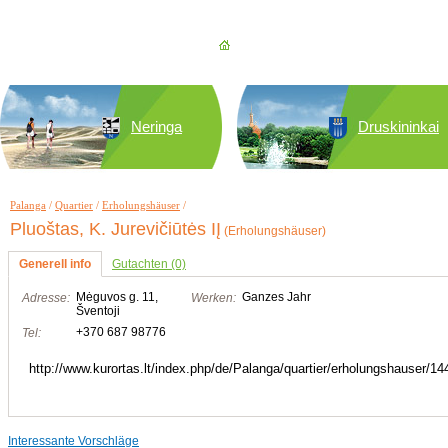
Neringa
Druskininkai
Palanga
/
Quartier
/
Erholungshäuser
/
Pluoštas, K. Jurevičiūtės IĮ
(Erholungshäuser)
Generell info
Gutachten (0)
Mėguvos g. 11,
Ganzes Jahr
Adresse:
Werken:
Šventoji
+370 687 98776
Tel:
http://www.kurortas.lt/index.php/de/Palanga/quartier/erholungshauser/14
Interessante Vorschläge