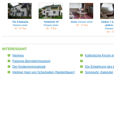
Pas Edmundą
Sermiesčio 20
butas
Zimmer miete:
Jaukus 1 k.
Zimmer miete:
Zimmer miete:
28 - 57 Eur
atsikru 
35 - 87 Eur
40 - 0 Eur
Zimmer 
60 - 7
INTERESSANT
Neringa
Katholische Kirche i
Palanga-Bernsteinmuseum
Der Küstenregionalpark
Die Entstehung des b
Heiliger Hain von Schemaiten (Niederlitauer)
Sonneuhr- Kalender