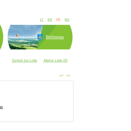
LT
EN
DE
RU
Birštonas
Zurück zur Liste
Meine Liste (
0
)
<<
>>
46