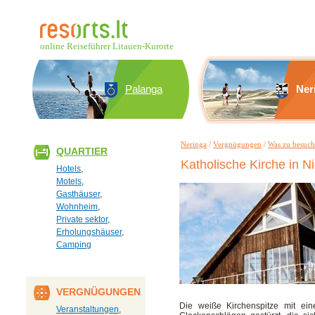
online Reiseführer Litauen-Kurorte
Palanga
Ner
Neringa
/
Vergnügungen
/
Was zu besuc
QUARTIER
Katholische Kirche in N
Hotels
,
Motels
,
Gasthäuser
,
Wohnheim
,
Private sektor
,
Erholungshäuser
,
Camping
VERGNÜGUNGEN
Die weiße Kirchenspitze mit ein
Veranstaltungen
,