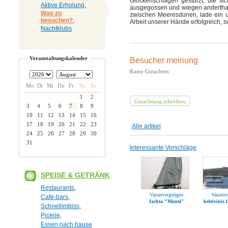
Glockenschlägen gestürzt, die si
Aktive Erholung
,
ausgegossen und wiegen anderthalb
Was zu
zwischen Meeresdünen, lade ein un
besuchen?
,
Arbeit unserer Hände erfolgreich, 
Nachtklubs
Veranstaltungskalender
Besucher meinung
Kaine Gutachten
Mo
Di
Mi
Do
Fr
Sa
So
1
2
Gutachtung schreiben
3
4
5
6
7
8
9
10
11
12
13
14
15
16
17
18
19
20
21
22
23
Alle artikel
24
25
26
27
28
29
30
31
Interessante Vorschläge
SPEISE & GETRÄNK
Restaurants
,
Vasservergnügen
Vasserv
Cafe-bars
,
Jachta "Montė"
keleivinis 
Schnellimbiss
,
Picerie
,
Essen nach hause