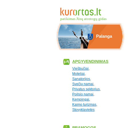
patikimas Jūsų atostogų gidas
Palanga
APGYVENDINIMAS
Viešbučiai
,
Moteliai
,
Sanatorijos
,
Svečių namai
,
Privatus sektorius
,
Poilsio namai
,
Kempingai
,
Kaimo turizmas
,
Stovyklavietės
PRAMOGOS