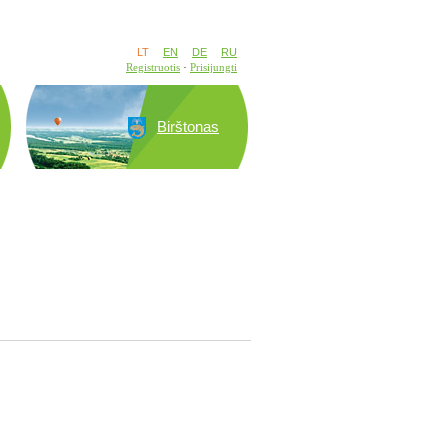
LT
EN
DE
RU
Registruotis
Prisijungti
Birštonas