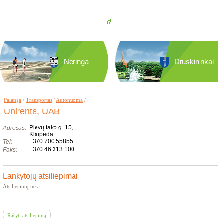
Neringa
Druskininkai
Palanga
/
Transportas
/
Autonuoma
/
Unirenta, UAB
Pievų tako g. 15,
Adresas:
Klaipėda
+370 700 55855
Tel:
+370 46 313 100
Faks:
Lankytojų atsiliepimai
Atsiliepimų nėra
Rašyti atsiliepimą