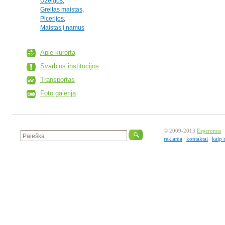
Užeigos
,
Greitas maistas
,
Picerijos
,
Maistas į namus
Apie kurortą
Svarbios institucijos
Transportas
Foto galerija
© 2009-2013
Esperonus
reklama
kontaktai
kaip 