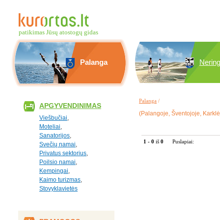
patikimas Jūsų atostogų gidas
Palanga
Nerin
Palanga
/
APGYVENDINIMAS
(Palangoje, Šventojoje, Karklė
Viešbučiai
,
Moteliai
,
Sanatorijos
,
1 - 0
iš
0
Puslapiai:
Svečių namai
,
Privatus sektorius
,
Poilsio namai
,
Kempingai
,
Kaimo turizmas
,
Stovyklavietės