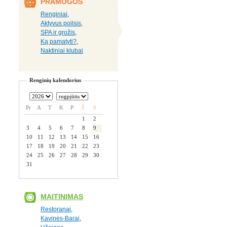
PRAMOGOS
Renginiai
,
Aktyvus poilsis
,
SPA ir grožis
,
Ką pamatyti?
,
Naktiniai klubai
Renginių kalendorius
Pr
A
T
K
P
Š
S
1
2
3
4
5
6
7
8
9
10
11
12
13
14
15
16
17
18
19
20
21
22
23
24
25
26
27
28
29
30
31
MAITINIMAS
Restoranai
,
Kavinės-Barai
,