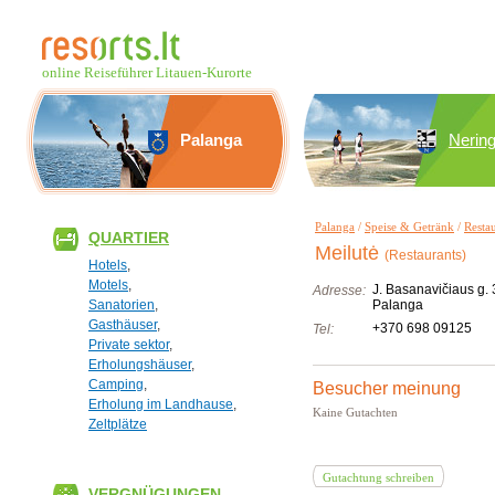
online Reiseführer Litauen-Kurorte
Palanga
Nerin
Palanga
/
Speise & Getränk
/
Resta
QUARTIER
Meilutė
(Restaurants)
Hotels
,
Motels
,
J. Basanavičiaus g. 
Adresse:
Sanatorien
,
Palanga
Gasthäuser
,
+370 698 09125
Tel:
Private sektor
,
Erholungshäuser
,
Camping
,
Besucher meinung
Erholung im Landhause
,
Kaine Gutachten
Zeltplätze
Gutachtung schreiben
VERGNÜGUNGEN