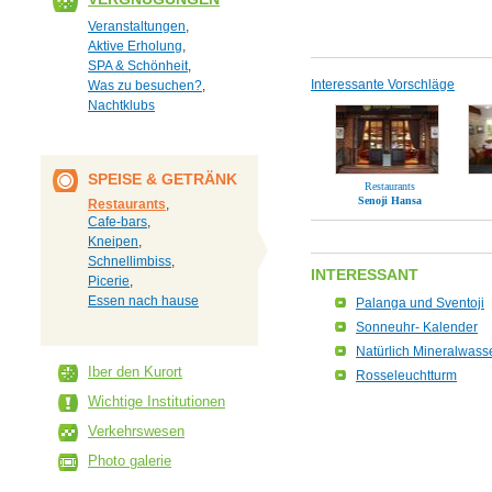
Veranstaltungen
,
Aktive Erholung
,
SPA & Schönheit
,
Interessante Vorschläge
Was zu besuchen?
,
Nachtklubs
SPEISE & GETRÄNK
Restaurants
Senoji Hansa
Restaurants
,
Cafe-bars
,
Kneipen
,
Schnellimbiss
,
INTERESSANT
Picerie
,
Essen nach hause
Palanga und Sventoji
Sonneuhr- Kalender
Natürlich Mineralwass
Iber den Kurort
Rosseleuchtturm
Wichtige Institutionen
Verkehrswesen
Photo galerie