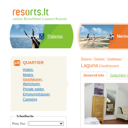
online Reiseführer Litauen-Kurorte
Palanga
Neri
Neringa
/
Quartier
/
Gasthäuser
/
QUARTIER
Laguna
(Gasthäuser)
Hotels
,
Motels
,
Generell info
Gutachten (
Gasthäuser
,
Wohnheim
,
Private sektor
,
Erholungshäuser
,
Camping
Schnellsuche
Preis, Eur: