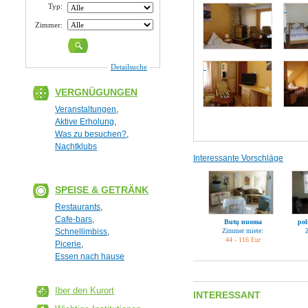
Typ:
Zimmer:
Detailsuche
VERGNÜGUNGEN
Veranstaltungen
,
Aktive Erholung
,
Was zu besuchen?
,
Nachtklubs
Interessante Vorschläge
SPEISE & GETRÄNK
Restaurants
,
Cafe-bars
,
Butų nuoma
pol
Schnellimbiss
,
Zimmer miete:
44 - 116 Eur
Picerie
,
Essen nach hause
Iber den Kurort
INTERESSANT