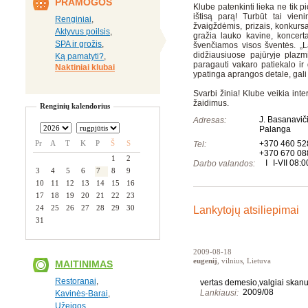
PRAMOGOS
Klube patenkinti lieka ne tik p
ištisą parą! Turbūt tai vien
Renginiai
,
žvaigždėmis, prizais, konkursai
Aktyvus poilsis
,
gražia lauko kavine, koncerta
SPA ir grožis
,
švenčiamos visos šventės. „L
didžiausiuose pajūryje plazm
Ką pamatyti?
,
paragauti vakaro patiekalo ir
Naktiniai klubai
ypatinga aprangos detale, gali
Svarbi žinia! Klube veikia inter
žaidimus.
Renginių kalendorius
J. Basanaviči
Adresas:
Palanga
Pr
A
T
K
P
Š
S
+370 460 52
Tel:
+370 670 08
1
2
I
I-VII 08:
Darbo valandos:
3
4
5
6
7
8
9
10
11
12
13
14
15
16
17
18
19
20
21
22
23
24
25
26
27
28
29
30
Lankytojų atsiliepimai
31
2009-08-18
eugenij
, vilnius, Lietuva
MAITINIMAS
Restoranai
,
vertas demesio,valgiai skan
2009/08
Lankiausi:
Kavinės-Barai
,
Užeigos
,