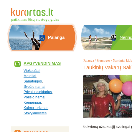
patikimas Jūsų atostogų gidas
Palanga
Nerin
Palanga
/
Pramogos
/
Naktiniai klub
APGYVENDINIMAS
Laukinių Vakarų Sa
Viešbučiai
,
Moteliai
,
Sanatorijos
,
Svečių namai
,
Privatus sektorius
,
Poilsio namai
,
Kempingai
,
Kaimo turizmas
,
Stovyklavietės
kiekvieną užsukusįjį svetingai 