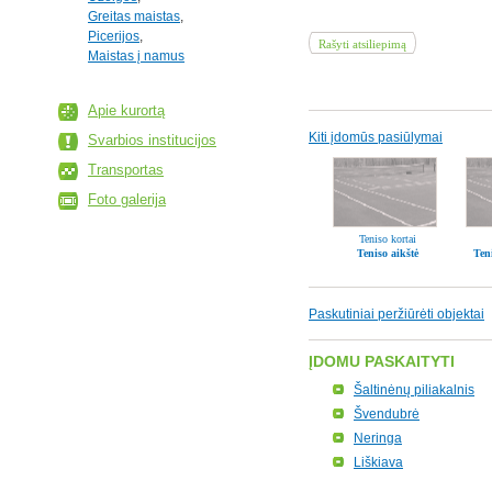
Greitas maistas
,
Picerijos
,
Rašyti atsiliepimą
Maistas į namus
Apie kurortą
Kiti įdomūs pasiūlymai
Svarbios institucijos
Transportas
Foto galerija
Teniso kortai
Teniso aikštė
Teni
Paskutiniai peržiūrėti objektai
ĮDOMU PASKAITYTI
Šaltinėnų piliakalnis
Švendubrė
Neringa
Liškiava