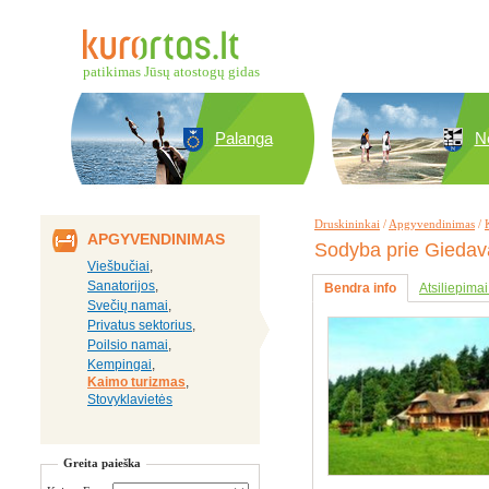
patikimas Jūsų atostogų gidas
Palanga
N
Druskininkai
/
Apgyvendinimas
/
APGYVENDINIMAS
Sodyba prie Giedav
Viešbučiai
,
Sanatorijos
,
Bendra info
Atsiliepimai
Svečių namai
,
Privatus sektorius
,
Poilsio namai
,
Kempingai
,
Kaimo turizmas
,
Stovyklavietės
Greita paieška