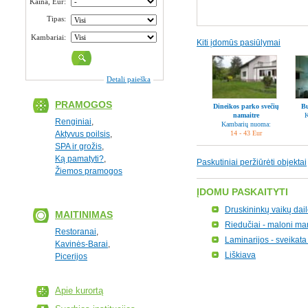
Kaina, Eur:
Tipas:
Kambariai:
Kiti įdomūs pasiūlymai
Detali paieška
PRAMOGOS
Dineikos parko svečių
Bu
namaitre
K
Renginiai
,
Kambarių nuoma:
Aktyvus poilsis
,
14 - 43 Eur
SPA ir grožis
,
Ką pamatyti?
,
Paskutiniai peržiūrėti objektai
Žiemos pramogos
ĮDOMU PASKAITYTI
Druskininkų vaikų dail
MAITINIMAS
Riedučiai - maloni ma
Restoranai
,
Laminarijos - sveikata
Kavinės-Barai
,
Liškiava
Picerijos
Apie kurortą